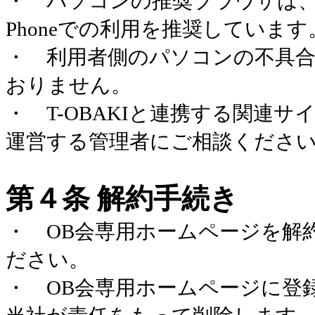
・ パソコンの推奨ブラウザは、
Phone
での利用を推奨しています
・ 利用者側のパソコンの不具
おりません。
・
T-OBAKI
と連携する関連サ
運営する管理者にご相談くださ
第４条 解約手続き
・
OB
会専用ホームページを解
ださい。
・
OB
会専用ホームページに登