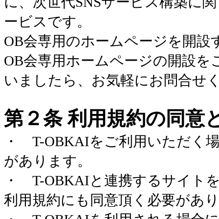
に、次世代
SNS
サービス構築に関
ービスです。
OB
会専用のホームページを開設
OB
会専用ホームページの開設を
いましたら、お気軽にお問合せ
第２条 利用規約の同意
・
T-OBKAI
をご利用いただく
があります。
・
T-OBKAI
と連携するサイト
利用規約にも同意頂く必要があ