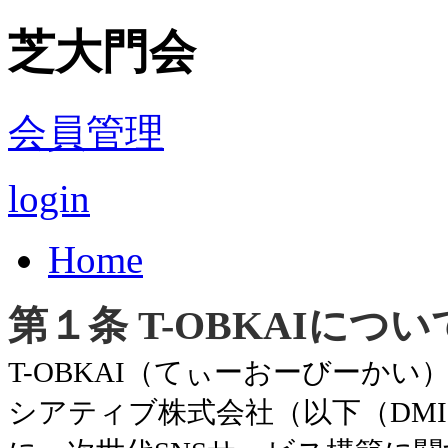
芝大門会
会員管理
login
Home
第１条
T-OBKAI
につい
T-OBKAI
（てぃーおーびーかい
シアティブ株式会社（以下（
DMI