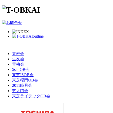
東寿会
生友会
青梅会
5starOB会
東芝ISOB会
東芝稲門OB会
2011睦月会
芝大門会
東芝ライテックOB会